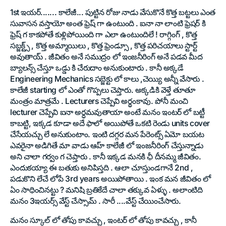
1st ఇయర్....... కాలేజీ... పుట్టిన రోజు నాడు వేసుకొనే కొత్త బట్టలు ఎంత
సువాసన వస్తాయో అంత ఫ్రెష్ గా ఉంటుంది . ఐనా నా లాంటి ఫ్రెషర్ కి
ఫ్రెష్ గ కాకపోతే కుళ్లిపోయింది గా ఎలా ఉంటుందిలే ! రాగ్గింగ్ , కొత్త
సబ్జక్ట్స్ , కొత్త అమ్మాయిలు , కొత్త ఫ్రెండ్సూ , కొత్త పరిచయాలు స్టార్ట్
అవుతాయ్ . జీవితం అనే సముద్రం లో ఇంజనీరింగ్ అనే పడవ మీద
బ్యాలన్స్ చేస్తూ ఒడ్డు కి చేరుదాం అనుకుంటారు . కానీ అక్కడే
Engineering Mechanics సబ్జెక్టు లో కాలు ,చెయ్యి అన్నీ వేసారు .
కాలేజీ starting లో ఎంతో గొప్పలు చెప్తారు. అక్కడికి వెళ్తే తూతూ
మంత్రం మాత్రమే . Lecturers చెప్పేవి అర్థంకావు. పోనీ మంచి
lecturer చెప్పేవి ఐనా అర్ధమవుతాయా అంటే మనం ఇంటర్ లో బట్టీ
కాబట్టి, ఇక్కడ కూడా అదే ఫాలో అయిపోతే ఒకటి రెండు units cover
చేసేయచ్చు లే అనుకుంటాం. ఇంటి దగ్గర మన పేరెంట్స్ ఏమో బయట
ఎవరైనా అడిగితే మా వాడు ఆహ్ కాలేజీ లో ఇంజనీరింగ్ చేస్తున్నాడు
అని చాలా గర్వం గ చెప్తారు . కానీ ఇక్కడ మనకి ఛీ దీనమ్మ జీవితం.
ఎందుకయ్యా ఈ బతుకు అనిపిస్తది . ఆలా చూస్తుండగానే 2nd ,
పడుకొని లేచే లోపే 3rd years అయిపోతాయి . ఇంక మన జీవితం లో
ఏం సాధించినట్టు ? మనిషి బ్రతికేదే చాలా తక్కువ ఏళ్ళు . అలాంటిది
మనం 3ఇయర్స్ వేస్ట్ చేస్సామ్ . సారీ ....వేస్ట్ చేయించేసారు.
మనం స్కూల్ లో తోపు కావచ్చు , ఇంటర్ లో తోపు కావచ్చు , కానీ