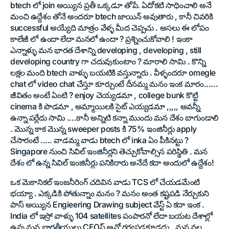
btech లో join అయ్యిన ప్రతీ ఒక్కడూ తోపే. ఏదోకటి సాధించాలి అనే
మంచి ఉద్దేశం తోనే అందరూ btech జాయిన్ అవుతారు , కానీ చివరికి
successful అయ్యేది మాత్రం వేళ్ళ మీద చెప్పచు . అసలు ఈ లోపం
కాలేజీ లో ఉందా లేదా మనలో ఉందా ? ప్రశ్నించుకోవాలి ! ఇంకా
ఎన్నాళ్ళు మన భారత దేశాన్ని developing , developing , still
developing country గా చదువుకుంటాం ? మారాలి సామి . కొన్ని
లక్షల మంది btech వాళ్ళు బయటికి వస్తున్నారు . వీళ్ళందరూ omegle
chat లో video chat చేస్తూ కూర్చుంటే దీనమ్మ మనం ఇంక మారం......
జీవితం అంటే ఏంటి ? enjoy చెయ్యడమా , college bunk కొట్టి
cinema కి పొడమా , అమ్మాయిలకి సైట్ ఎయ్యడమా ,,,,, అవన్నీ
ఉన్నా పర్లేదు సామి ....కానీ అన్నిటి కన్నా ముందు మన దేశం బాగుండాలి
. మొన్న కాక మొన్న sweeper posts కి 75% ఇంజినీర్లు apply
చేసారంటే ..... వాడమ్మ వాడు btech లో inka ఏం పీకినట్టు ?
Singapore నుంచి సివిల్ ఇంజినీర్లని తెచ్చుకోవాల్సిన పరిస్థితి . మన
దేశం లో ఉన్న సివిల్ ఇంజినీర్లు పనికిరారు అనేదే కదా అందులో ఉద్దేశం!
ఒక మెకానికల్ ఇంజనీరింగ్ చదివిన వాడు TCS లో చేయడమేంటి
భయ్యా . ఎక్కడికి పోతున్నాం మనం ? మనం అంత కష్టపడి నేర్చుకుని
పాస్ అయ్యిన Engieering Drawing subject వేస్ట్ ఏ కదా ఇంక .
India లో ఇస్రో వాళ్ళు 104 satellites పంపారనో లేదా బయట దేశాల్లో
ఉన్న మన భారతీయులు CEOస్ అనో గర్వపడకూడదు . మన వల్ల