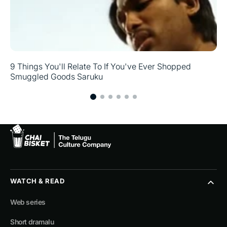
9 Things You'll Relate To If You've Ever Shopped
Smuggled Goods Saruku
WATCH & READ
Web series
Short dramalu