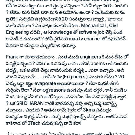
కనీసం మన జిల్లా కి ఐనా గుర్తింపు వచ్చిందా ? పోనీ జిల్లా వరకు ఎందుకు
? కనీసం మన వీధికి ఐనా మన ఉపయోగం ఉందా ? ఇంకెందుకు మనం
బ్రతికి ! ఎవ్వడిని ఉద్దరించడానికి 20 సంవత్సరాలు బ్యాగ్లు , భారాలు
మోసి చదివాం ? ఎం సాధించడానికి చేసాం . Mechanical , Civil
Engieering చదివి , ఆ knowledge తో software job చేస్తే ఎంత
కామెడీ గ ఉంటుంది ? పోనీ ప్రతిసారి maa tv channel లో రఘువరన్
సినిమా ని చూసైనా నేర్చుకోవాలి భయ్యా.
Frank గా మాట్లాడుకుందాం . ఎంత మంది engineers కి మన దేశం లో
పద్మశ్రీ వచ్చింది ? ఎవరో ఒక చదువు రాని అతనికి poems రాసినందుకు
పద్మశ్రీ , ఒక అతనికి చెట్లు నాటినందుకు పద్మశ్రీ ....ఇలా ఇచ్చారు . అది
మంచి విషయమే .....కానీ మనం(Engineers ) ఎందుకు లేము ? 20
ఏళ్ళు పడ్డా కష్టం evaporate అయిపోయిందా ? లేదా మనకి తగిన
గుర్తింపు లేదా ? సవా లక్ష reasons ఉండచ్చు మన దగ్గర . కానీ గుండెల
మీద చెయ్యి వేసుకుని ఆలోచిద్దాం . మనం ఏం చేశామని పద్మశ్రీ ఇవ్వాలి
? ఒక SRI DHARAN గారికి భారతరత్న తప్ప అన్ని పద్మ అవార్డ్స్
వచ్చాయి . ఎందుకు ? అతను రామేశ్వరం లో 3kms సముద్రం
మధ్యనుంచి బ్రిడ్జి వేసారు . ఎన్నో మెట్రో ప్రాజెక్ట్స్ చేపట్టారు . అతను మన
కాకినాడ లో BTech చదువుకున్న వాడే కదా!
నేను చెప్పదలచు కున్నది ఏమి లేదు భయ్యా . అత్తారింటికి దారేది సినిమా