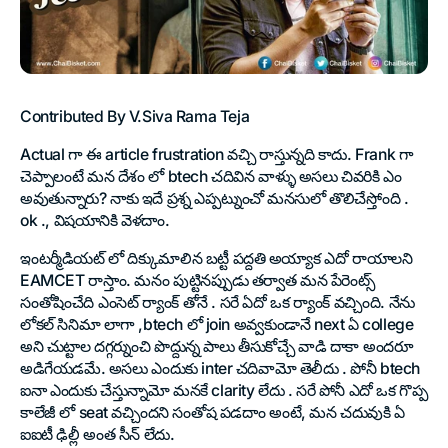
Contributed By V.Siva Rama Teja
Actual గా ఈ article frustration వచ్చి రాస్తున్నది కాదు. Frank గా
చెప్పాలంటే మన దేశం లో btech చదివిన వాళ్ళు అసలు చివరికి ఎం
అవుతున్నారు? నాకు ఇదే ప్రశ్న ఎప్పట్నుంచో మనసులో తొలిచేస్తోంది .
ok ., విషయానికి వెళదాం.
ఇంటర్మీడియట్ లో దిక్కుమాలిన బట్టీ పద్దతి అయ్యాక ఎదో రాయాలని
EAMCET రాస్తాం. మనం పుట్టినప్పుడు తర్వాత మన పేరెంట్స్
సంతోషించేది ఎంసెట్ ర్యాంక్ తోనే . సరే ఏదో ఒక ర్యాంక్ వచ్చింది. నేను
లోకల్ సినిమా లాగా ,btech లో join అవ్వకుండానే next ఏ college
అని చుట్టాల దగ్గర్నుంచి పొద్దున్న పాలు తీసుకోచ్చే వాడి దాకా అందరూ
అడిగేయడమే. అసలు ఎందుకు inter చదివామో తెలీదు . పోనీ btech
ఐనా ఎందుకు చేస్తున్నామో మనకే clarity లేదు . సరే పోనీ ఎదో ఒక గొప్ప
కాలేజీ లో seat వచ్చిందని సంతోష పడదాం అంటే, మన చదువుకి ఏ
ఐఐటీ ఢిల్లీ అంత సీన్ లేదు.