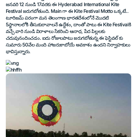
జనవరి 12 నుండి 17వరకు ఈ Hyderabad International Kite
Festival జరుగబోతుంది. Main గా ఈ Kite Festival Motto ఒక్కటే..
టూరిజమ్ పరంగా మన తెలంగాణ భారతదేశంలోనే మొదటి
5స్థానాలలోకి తీసుకురావాలనే ఉద్దేశం, దాంతో పాటు ఈ Kite Festivalకి
వచ్చే వారి నుండి విరాళాలు సేకరించి ఆనాధ, పేద పిల్లలకు
చదువునందించడం. ఐదు రోజులపాటు జరుగబోతున్న ఈ ఫెస్టివల్ కు
సుమారు 50వేల మంది హాజరుకాబోయే అవకాశం ఉందని నిర్వాహకులు
భావిస్తున్నారు.