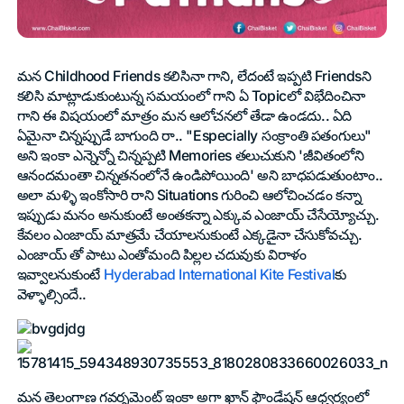
మన Childhood Friends కలిసినా గాని, లేదంటే ఇప్పటి Friendsని
కలిసి మాట్లాడుకుంటున్న సమయంలో గాని ఏ Topicలో విభేదించినా
గాని ఈ విషయంలో మాత్రం మన ఆలోచనలో తేడా ఉండదు.. ఏది
ఏమైనా చిన్నప్పుడే బాగుంది రా.. "Especially సంక్రాంతి పతంగులు"
అని ఇంకా ఎన్నెన్నో చిన్నప్పటి Memories తలుచుకుని 'జీవితంలోని
ఆనందమంతా చిన్నతనంలోనే ఉండిపోయింది' అని బాధపడుతుంటాం..
అలా మళ్ళి ఇంకోసారి రాని Situations గురించి ఆలోచించడం కన్నా
ఇప్పుడు మనం అనుకుంటే అంతకన్నా ఎక్కువ ఎంజాయ్ చేసేయ్యోచ్చు.
కేవలం ఎంజాయ్ మాత్రమే చేయాలనుకుంటే ఎక్కడైనా చేసుకోవచ్చు.
ఎంజాయ్ తో పాటు ఎంతోమంది పిల్లల చదువుకు విరాళం
ఇవ్వాలనుకుంటే
Hyderabad International Kite Festival
కు
వెళ్ళాల్సిందే..
మన తెలంగాణ గవర్నమెంట్ ఇంకా అగా ఖాన్ ఫౌండేషన్ ఆధ్వర్యంలో