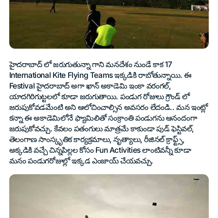
హైదరాబాద్ లో జరుగుతున్నా గాని మనదేశం నుండే కాక 17
International Kite Flying Teams ఇక్కడికి రాబోతున్నాయి. ఈ
Festival హైదరాబాద్ అగా ఖాన్ అకాడెమి ఇంకా వరంగల్,
యాదగిరిగుట్టలలో కూడా జరుగుతాయి. పండుగ రోజులు గ్రౌండ్ లో
జరుపుకోవడమేంటి అని ఆలోచించాల్సిన అవసరం లేదండి.. మన ఇంట్లో
కన్నా ఈ అకాడెమిలోనే ఫ్యామిలితో సంక్రాంతి పండుగను ఆనందంగా
జరుపుకోవచ్చు. కేవలం పతంగులు మాత్రమే కాకుండా పుడ్ ఫెస్టివల్,
తెలంగాణ సాంస్కృతిక కార్యక్రమాలు, నృత్యాలు, రీజినల్ క్రాఫ్ట్స్,
అక్కడికి వచ్చే చిన్నపిల్లల కోసం Fun Activities లాంటివన్నీ కూడా
మనం పండుగరోజుల్లో ఇక్కడ ఎంజాయ్ చేయవచ్చు.