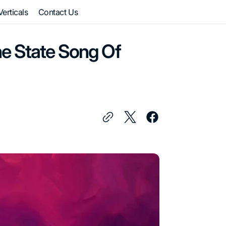
Verticals
Contact Us
hai Shots
e State Song Of
irst Show
utiny
tudio
anchatantra