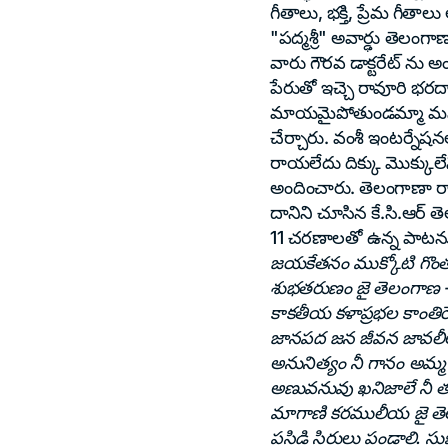
గీతాలు, భక్తి, ప్రేమ గీ
"పద్మశ్రీ" అవార్ఢు తెలంగా
వారు గౌరవ డాక్టరేట్ ను అం
పేరుతో ఇచ్చె రావూరి భరద
మాయమైపోతుండమ్మా మనిషన
చేర్చారు. వంశీ ఇంటర్నే
రాయలేదు దిక్కు మొక్కుల
అందించారు. తెలంగాణా రా
దానిని చూసిన కే.సి.ఆర్ త
11 చరణాలతో ఉన్న పాటన
జయకేతనం ముక్కోటి గొంతుక
శుభతరుణం జై తెలంగాణ - జ
కాకతీయ కళాప్రభల కాంతిరే
జానపద జన జీవన జావలీలు
అనునిత్యం నీ గానం అమ్మ 
అణువనువు ఖనిజాలే నీ 
మాగాణి కరములీయ జై తెలం
పసిడి సిరులు పండాలి. సు