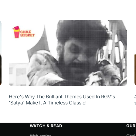
Here's Why The Brilliant Themes Used In RGV's
'Satya' Make It A Timeless Classic!
WATCH & READ
OUR
Web series
Chai