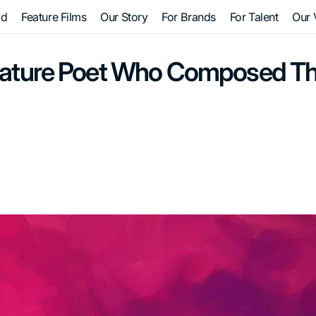
ad
Feature Films
Our Story
For Brands
For Talent
Our 
C
Nature Poet Who Composed Th
F
M
S
P