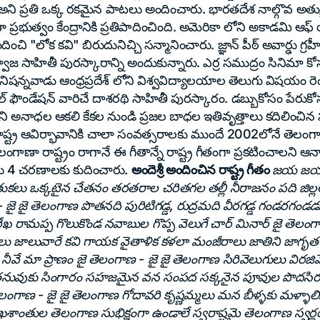
తాలు అని ప్రతి ఒక్క రకమైన పాటలు అందించారు. భారతదేశ నాల్గొవ అ
ణా ప్రభుత్వం కేంద్రానికి ప్రతిపాదించింది. అమెరికా లోని అకాడమి ఆఫ్ 
దించి "లోక కవి" బిరుదునిచ్చి సన్మానించారు. జ్ఞాన్ పీఠ్ అవార్ఢు గ్
్వాజ సాహితీ పురస్కారాన్ని అందుకున్నారు. ఎర్ర సముద్రం సినిమా క
్నవాడు ఆంధ్రప్రదేశ్ లోని విశ్వవిద్యాలయాల తెలుగు విషయం రె
షనల్ ఫౌండేషన్ వారిచే దాశరథి సాహితీ పురస్కారం. డబ్బుకోసం పే
ేని అనాధల ఆకలి కేకల నుండి ప్రజల బాధల ఇతివృత్తాలు కదిలించి
ష్ట్ర ఆవిర్భావానికి చాలా సంవత్సరాలకు ముందే 2002లోనే తెలంగా
ెలంగాణా రాష్ట్రం రాగానే ఈ గీతాన్నే రాష్ట్ర గీతంగా ప్రకటించాలని
ు 4 చరణాలకు కుదించారు.
అందెశ్రీ అందించిన రాష్ట్ర గీతం
జయ జయహ
లు ఒక్కటైన చేతనం తరతరాల చరితగల తల్లీ నీరాజనం పది జిల్లల నీ
ై జై తెలంగాణ పొతనది పురిటిగడ్డ, రుద్రమది వీరగడ్డ గండరగండడు
ఖ రామప్ప గొలుకొండ నవాబుల గొప్ప వెలుగే చార్ మినార్ జై తెలంగ
 జాలువారే కవి గాయక వైతాళిక కళలా మంజీరాలు జాతిని జాగృత
నీవే మా ప్రాణం జై తెలంగాణ - జై జై తెలంగాణ సిరివెలుగులు విరజిమ
తనువుకు సింగారం సహజమైన వన సంపద సక్కనైన పూవుల పొదసిరు
గాణ - జై జై తెలంగాణ గోదావరి కృష్ణమ్మలు మన బీళ్ళకు మళ్ళాలి.
ఖశాంతుల తెలంగాణ సుభిక్షంగా ఉండాలే స్వరాష్టమై తెలంగాణ స్వర్