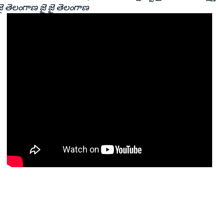
ై తెలంగాణ జై జై తెలంగాణ