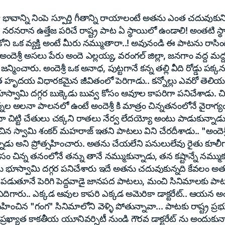
ా భావాన్ని నింపె స్పూర్తి గీతాన్ని రాయాలంటే అతను ఎంత చదువుకున
 నరనరాన ఉత్తేజ పరిచే రాష్ట్ర పాట ఏ స్థాయిలో ఉండాలి! అంతటి స్థ
ోని ఒక వ్యక్తి అంటే మీరు నమ్ముతారా..! అవునండి ఈ పాటను రాస
). అందెశ్రీ అసలు పేరు అందె ఎల్లయ్య, వరంగల్ జిల్లా, జనగాం వద్ద మద
ంచారు. అందెశ్రీ ఒక అనాధ, పుట్టగానే కన్న తల్లి వీది రోడ్డు పక్కన
ంత హృదయ విధారకమైన జీవితంలో పెరిగాడు.. కన్నోల్లు ఎవరో తెలియ
 భూస్వామి దగ్గర బుక్కెడు బువ్వ కోసం ఆవూల కాపరిగా పనిచేశాడు. 
ల అలనా పాలనలో ఉంటే అందెశ్రీ కి మాత్రం చిన్నతనంలోనే వైరాగ్
 చిట్టి చేతులు చక్కని రాతలు నేర్వ లేదయ్యో అంటు పాడుకున్నా
చిన స్వామి శంకర్ మహరాజ్ ఇతని పాటలు విని చేరదీశాడు.. "అందెశ్
గున్నాడు అని ప్రోత్సహించారు. అతను చేయలేని పనులులేవు రైతు కూలీ
సం చిన్న తనంలోనే తన్ను తానే నమ్ముకున్నాడు, తన కష్టాన్నే నమ్మ
 భూస్వామి దగ్గర పనిచేశారు ఇదే అతను చదువుకున్నది కేవలం అతను 
ట పడుతూనే పెరిగి పెద్దవాడై జానపద పాటలు, మంచి సినిమాలకు పాటల
 ఎదిగారు.. ఎక్కడ ఆవుల కాపరి ఎక్కడ అమెరికా డాక్టరేట్.. ఆయన అం
ించిన "గంగ" సినిమాలోని వెళ్ళి పోతున్నావా... పాటకు రాష్ట్ర ప్ర
 ప్రఖ్యాత కాకతీయ యూనివర్సిటీ నుండి గౌరవ డాక్టరేట్ ను అందుకు