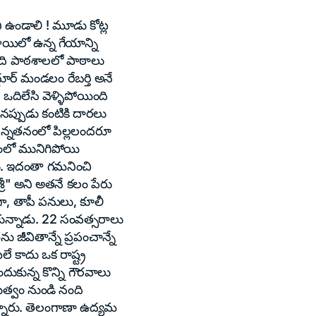
ి ఉండాలి ! మూడు కోట్ల
ాయిలో ఉన్న గేయాన్ని
ింది పాఠశాలలో పాఠాలు
్దూర్ మండలం రేబర్తి అనే
 ఒదిలేసి వెళ్ళిపోయింది
నప్పుడు కంటికి దారలు
చిన్నతనంలో పిల్లలందరూ
యంలో మునిగిపోయి
డు. ఇదంతా గమనించి
రీ" అని అతనే కలం పేరు
గా, తాపీ పనులు, కూలీ
ుకున్నాడు. 22 సంవత్సరాలు
జీవితాన్నే ప్రపంచాన్నే
ే కాదు ఒక రాష్ట్ర
దుకున్న కొన్ని గౌరవాలు
భుత్వం నుండి నంది
న్నారు. తెలంగాణా ఉద్యమ