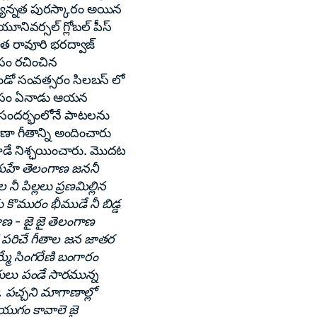
త్యున్నత పురస్కారం అయిన
యూనివర్సల్ గ్లోబల్ పీస్
రహీత రావూరి భరద్వాజ్
ోసం రచించిన
ండో సంవత్సరం సిలబస్ లో
రుకోసం ఏనాడు ఆయన
న సందర్భంలోనే పాటలను
ణా గీతాన్ని అందించారు
 ఆనాడే నిశ్ఛయించారు. మొదట
ే తెలంగాణ జననీ
 పిల్లలు ప్రణమిల్లిన
 కొమురం భీముడే నీ బిడ్డ
ాణ - జై జై తెలంగాణ
 పరిచే గీతాల జన జాతర
్మే సింగరేణి బంగారం
లు పండే సారమున్న
 పచ్చని మాగాణాల్లో
ణయుగం కావాలె జై