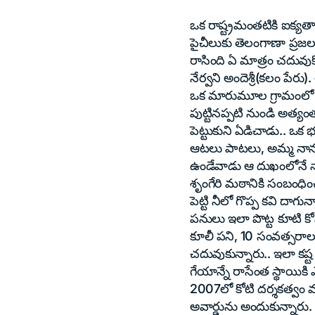
ఒక రాష్ట్రమంతటికి ఐక్యత
పైచీలుకు తెలంగాణా ప్రజల
రాసింది ఏ మాత్రం చదువుక
నేర్వని అందెశ్రీ(కలం పేరు
ఒక మారుమూల గ్రామంలో జన్మి
పుట్టినప్పటి నుండి అత్య
పెట్టుకుని ఏడిచాడు.. ఒక
ఆటలు పాటలు, అమ్మ నాన్న
ఉండేవాడు ఆ దుఖంలోనే నా
శృంగేరి మఠానికి సంబంధిం
పెట్టి నీలో గొప్ప కవి దా
పనులు ఇలా పొట్ట కూటి కో
కూలీ పని, 10 సంవత్సరాలు
చదువుకున్నారు.. ఇలా కష్
గేయాన్నే రాసేంత స్థాయికి
2007లో కోటి దర్శకత్వం వహ
అవార్ఢును అందుకున్నారు.