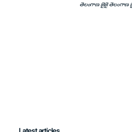
తెలంగాణ జైజై తెలంగాణ జ
Latest articles