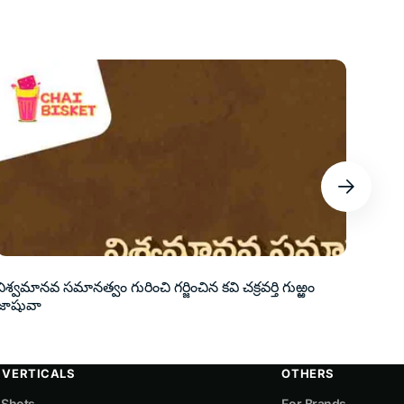
విశ్వమానవ సమానత్వం గురించి గర్జించిన కవి చక్రవర్తి గుఱ్ఱం
Gunt
జాషువా
Writi
 VERTICALS
OTHERS
 Shots
For Brands